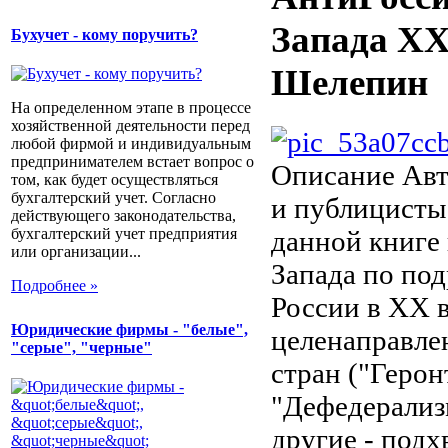
Запада XX
Бухучет - кому поручить?
Шелепин
На определенном этапе в процессе
хозяйственной деятельности перед
любой фирмой и индивидуальным
предпринимателем встает вопрос о
Описание
Авт
том, как будет осуществляться
бухгалтерский учет. Согласно
и публицисты 
действующего законодательства,
бухгалтерский учет предприятия
данной книге
или организации...
Запада по по
Подробнее »
России в XX в
Юридические фирмы - "белые",
целенаправле
"серые", "черные"
стран ("Герон
"Дефедерализм
другие - подх