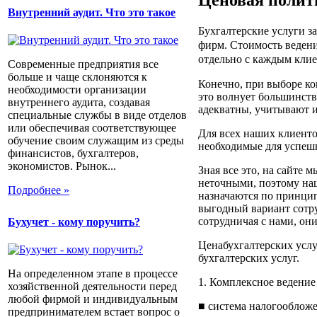
Внутренний аудит. Что это такое
Бухгалтерские услуги з
фирм. Стоимость ведени
отдельно с каждым клие
Современные предприятия все
больше и чаще склоняются к
Конечно, при выборе ко
необходимости организации
это волнует большинств
внутреннего аудита, создавая
адекватны, учитывают и
специальные службы в виде отделов
или обеспечивая соответствующее
Для всех наших клиентов
обучение своим служащим из среды
необходимые для успешн
финансистов, бухгалтеров,
экономистов. Рынок...
Зная все это, на сайте 
неточными, поэтому наш
Подробнее »
назначаются по принцип
выгодный вариант сотру
сотрудничая с нами, он
Бухучет - кому поручить?
Ценабухгалтерских услу
бухгалтерских услуг.
На определенном этапе в процессе
1. Комплексное ведение 
хозяйственной деятельности перед
любой фирмой и индивидуальным
■ система налогооблож
предпринимателем встает вопрос о