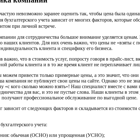
ачастую невозможно заранее оценить так, чтобы цена была одина
я бухгалтерского учета зависит от многих факторов, которые о
нтом при личной встрече.
мпании для сотрудничества большое внимание уделяется ценам. 
о наших клиентов. Для них очень важно, что цены не «взяты с п
ндивидуальность клиента и специфику его бизнеса.
 важно, что в стоимость услуг, попросту говоря в прайс-лист, в
ой работы клиента и в то же время клиент не переплачивает ли
мы можем привести только примерные цены, а это значит, что они
а компания не публикует свои цены на сайте. Однако это не зна
у «с кого сколько можно взять»! Наш специалист вместе с вами 
дничества для вас, и это не пустые слова. Наши клиенты в этом
и получают профессиональное обслуживание по выгодной цене.
г зависит от следующих факторов и складывается из стоимости
бухгалтерского учета:
ения: обычная (ОСНО) или упрощенная (УСНО);