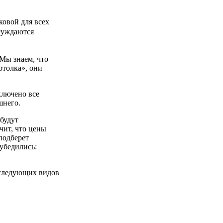
ковой для всех
бсуждаются
Мы знаем, что
отолка», они
ключено все
шнего.
 будут
чит, что цены
подберет
 убедились:
 следующих видов