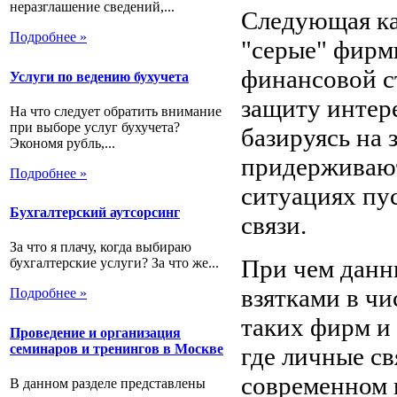
неразглашение сведений,...
Следующая ка
Подробнее »
"серые" фирм
финансовой с
Услуги по ведению бухучета
защиту интер
На что следует обратить внимание
при выборе услуг бухучета?
базируясь на
Экономя рубль,...
придерживают
Подробнее »
ситуациях пус
Бухгалтерский аутсорсинг
связи.
За что я плачу, когда выбираю
При чем данн
бухгалтерские услуги? За что же...
взятками в чи
Подробнее »
таких фирм и
Проведение и организация
семинаров и тренингов в Москве
где личные с
современном 
В данном разделе представлены