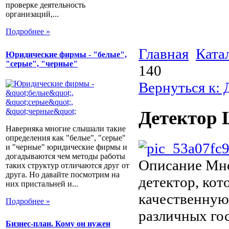
проверке деятельность
организаций,...
Подробнее »
Главная
Ката
Юридические фирмы - "белые",
"серые", "черные"
140
Вернуться к:
Детектор 
Наверняка многие слышали такие
определения как "белые", "серые"
и "черные" юридические фирмы и
догадываются чем методы работы
Описание
Мно
таких структур отличаются друг от
друга. Но давайте посмотрим на
детектор, кот
них пристальней и...
качественную
Подробнее »
различных го
Бизнес-план. Кому он нужен