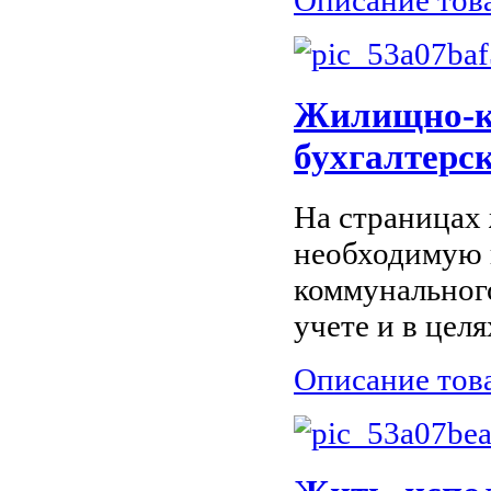
Жилищно-ко
бухгалтерс
На страницах
необходимую 
коммунального
учете и в цел
Описание тов