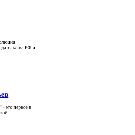
волюция
одательства РФ и
ьев
- это первое в
ской