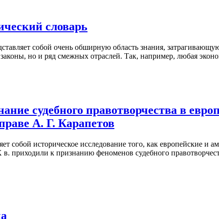
ческий словарь
ставляет собой очень обширную область знания, затрагивающую
законы, но и ряд смежных отраслей. Так, например, любая эконо
нание судебного правотворчества в евро
раве А. Г. Карапетов
яет собой историческое исследование того, как европейские и а
 в. приходили к признанию феноменов судебного правотворчест
ка