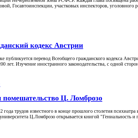
лиции Нечерноземной зоны РСФСР. Каждая глава посвящена рабо
овой, Госавтоинспекции, участковых инспекторов, уголовного р
данский кодекс Австрии
ке публикуется перевод Всеобщего гражданского кодекса Австр
00 лет. Изучение иностранного законодательства, с одной сторон
и помешательство Ц. Ломброзо
2 года трудов известного в конце прошлого столетия психиатра 
университета Ц.Ломброзо открывается книгой "Гениальность и 