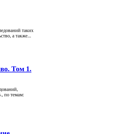
ледований таких
тво, а также...
о. Том 1.
дований,
, по темам:
ние