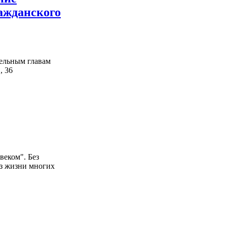
ражданского
дельным главам
, 36
веком". Без
аз жизни многих