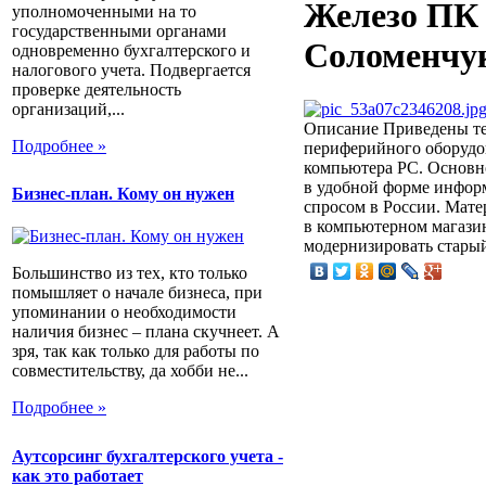
Железо ПК 
уполномоченными на то
государственными органами
Соломенчу
одновременно бухгалтерского и
налогового учета. Подвергается
проверке деятельность
организаций,...
Описание
Приведены те
Подробнее »
периферийного оборудов
компьютера PC. Основно
в удобной форме инфор
Бизнес-план. Кому он нужен
спросом в России. Мате
в компьютерном магази
модернизировать стары
Большинство из тех, кто только
помышляет о начале бизнеса, при
упоминании о необходимости
наличия бизнес – плана скучнеет. А
зря, так как только для работы по
совместительству, да хобби не...
Подробнее »
Аутсорсинг бухгалтерского учета -
как это работает