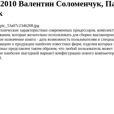
2010 Валентин Соломенчук, П
к
pic_53a07c2346208.jpg
хнические характеристики современных процессоров, комплек
ания, которые желательно использовать для сборки высокопро
е назначение книги - дать возможность пользователям и специ
мацию о продукции наиболее известных фирм, изделия которых 
риал представлен таким образом, что любой пользователь может 
не наиболее выгодный вариант конфигурации нового компьютер
й.