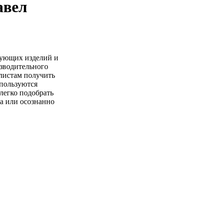
авел
тующих изделий и
изводительного
алистам получить
пользуются
легко подобрать
а или осознанно