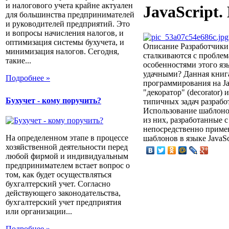
и налогового учета крайне актуален
JavaScript
для большинства предпринимателей
и руководителей предприятий. Это
и вопросы начисления налогов, и
оптимизация системы бухучета, и
Описание
Разработчики 
минимизация налогов. Сегодня,
сталкиваются с проблем
такие...
особенностями этого яз
удачными? Данная книга
Подробнее »
программирования на Java
"декоратор" (decorator)
Бухучет - кому поручить?
типичных задач разрабо
Использование шаблонов
из них, разработанные с
непосредственно применя
На определенном этапе в процессе
шаблонов в языке JavaSc
хозяйственной деятельности перед
любой фирмой и индивидуальным
предпринимателем встает вопрос о
том, как будет осуществляться
бухгалтерский учет. Согласно
действующего законодательства,
бухгалтерский учет предприятия
или организации...
Подробнее »