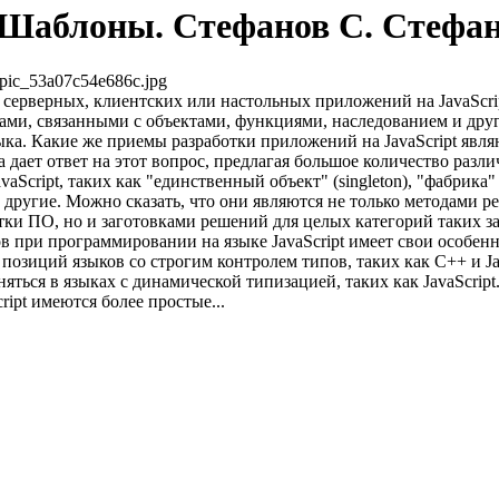
. Шаблоны. Стефанов С. Стефан
pic_53a07c54e686c.jpg
серверных, клиентских или настольных приложений на JavaScri
ами, связанными с объектами, функциями, наследованием и дру
ыка. Какие же приемы разработки приложений на JavaScript явля
 дает ответ на этот вопрос, предлагая большое количество раз
Script, таких как "единственный объект" (singleton), "фабрика" (
 и другие. Можно сказать, что они являются не только методами 
тки ПО, но и заготовками решений для целых категорий таких за
 при программировании на языке JavaScript имеет свои особен
 позиций языков со строгим контролем типов, таких как C++ и Ja
ться в языках с динамической типизацией, таких как JavaScript
ript имеются более простые...