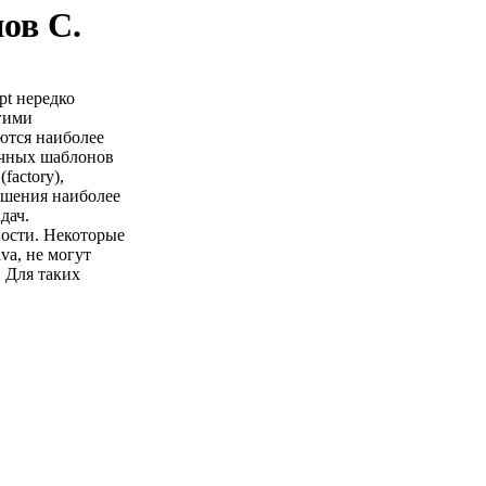
ов С.
pt нередко
гими
ются наиболее
личных шаблонов
factory),
решения наиболее
дач.
ности. Некоторые
va, не могут
. Для таких