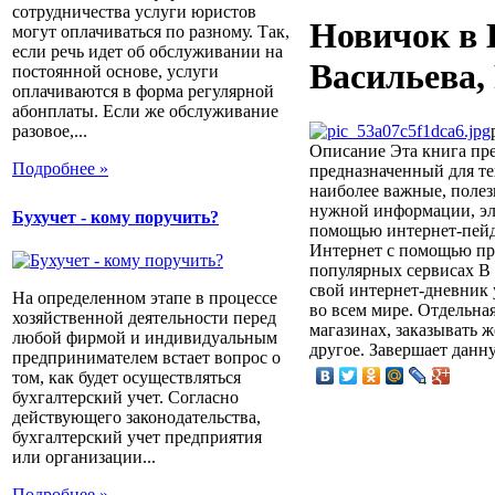
сотрудничества услуги юристов
Новичок в И
могут оплачиваться по разному. Так,
если речь идет об обслуживании на
Васильева, 
постоянной основе, услуги
оплачиваются в форма регулярной
абонплаты. Если же обслуживание
разовое,...
Описание
Эта книга пре
Подробнее »
предназначенный для те
наиболее важные, полез
нужной информации, эле
Бухучет - кому поручить?
помощью интернет-пейдж
Интернет с помощью про
популярных сервисах В
свой интернет-дневник у
На определенном этапе в процессе
во всем мире. Отдельна
хозяйственной деятельности перед
магазинах, заказывать 
любой фирмой и индивидуальным
другое. Завершает данн
предпринимателем встает вопрос о
том, как будет осуществляться
бухгалтерский учет. Согласно
действующего законодательства,
бухгалтерский учет предприятия
или организации...
Подробнее »