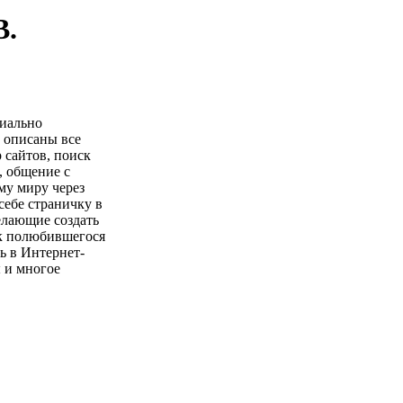
В.
циально
е описаны все
 сайтов, поиск
, общение с
му миру через
себе страничку в
елающие создать
так полюбившегося
ь в Интернет-
 и многое