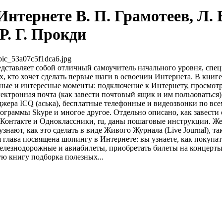
нтернете В. П. Грамотеев, Л. 
Р. Г. Прокди
pic_53a07c5f1dca6.jpg
дставляет собой отличный самоучитель начального уровня, спе
х, кто хочет сделать первые шаги в освоении Интернета. В книг
ные и интересные моменты: подключение к Интернету, просмотр
ктронная почта (как завести почтовый ящик и им пользоваться)
ера ICQ (аська), бесплатные телефонные и видеозвонки по все
граммы Skype и многое другое. Отдельно описано, как завести 
 Контакте и Одноклассники, ru, даны пошаговые инструкции. Ж
знают, как это сделать в виде Живого Журнала (Live Journal), 
я глава посвящена шопингу в Интернете: вы узнаете, как покупат
железнодорожные и авиабилеты, приобретать билеты на концерты
ую книгу подборка полезных...