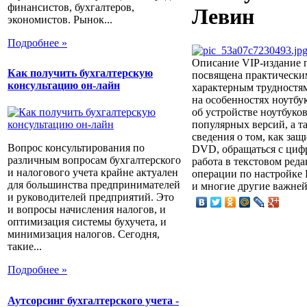
финансистов, бухгалтеров,
Левин
экономистов. Рынок...
Подробнее »
Описание
VIP-издание п
Как получить бухгалтерскую
посвящена практически
консультацию он-лайн
характерным трудностя
на особенностях ноутбу
об устройстве ноутбуко
популярных версий, а т
сведения о том, как за
Вопрос консультирования по
DVD, обращаться с циф
различным вопросам бухгалтерского
работа в текстовом реда
и налогового учета крайне актуален
операции по настройке
для большинства предпринимателей
и многие другие важней
и руководителей предприятий. Это
и вопросы начисления налогов, и
оптимизация системы бухучета, и
минимизация налогов. Сегодня,
такие...
Подробнее »
Аутсорсинг бухгалтерского учета -