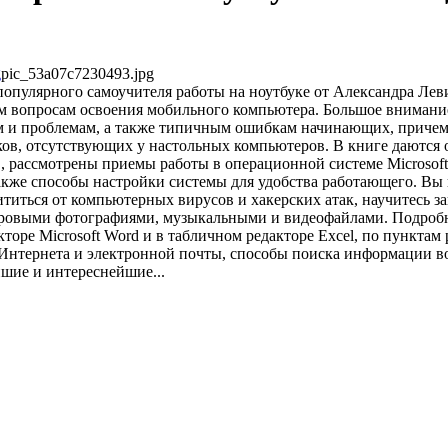
pic_53a07c7230493.jpg
опулярного самоучителя работы на ноутбуке от Александра Лев
м вопросам освоения мобильного компьютера. Большое внимани
м и проблемам, а также типичным ошибкам начинающих, причем
ков, отсутствующих у настольных компьютеров. В книге даются
в, рассмотрены приемы работы в операционной системе Microsof
акже способы настройки системы для удобства работающего. Вы
щититься от компьютерных вирусов и хакерских атак, научитесь 
ровыми фотографиями, музыкальными и видеофайлами. Подробн
кторе Microsoft Word и в табличном редакторе Excel, по пунктам
 Интернета и электронной почты, способы поиска информации в
шие и интереснейшие...