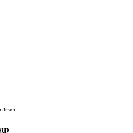
р Левин
др