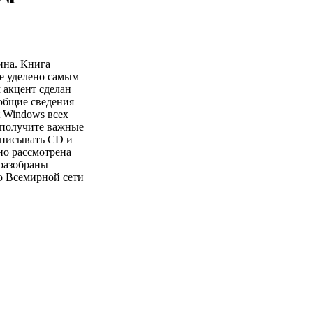
ина. Книга
е уделено самым
 акцент сделан
 общие сведения
t Windows всех
 получите важные
записывать CD и
о рассмотрена
 разобраны
о Всемирной сети