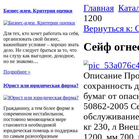
Главная
Ката
Бизнес-идеи. Критерии оценки
1200
Вернуться к:
Для тех, кто хочет работать на себя,
организовать свой бизнес,
Сейф огне
важнейшее условие – хорошо знать
дело. Не следует браться за то, что
на слуху как выгодное, доходное,
но не знакомо....
Подробнее »
Описание
Про
сохранность 
Юрист или юридическая фирма?
бумаг от опас
50862-2005 С
Гражданину, а тем более фирме в
современном нестабильном,
обслуживание 
постоянно меняющемся мире
кг 230, л Вн
становится необходимой
юридическая помощь и поддержка
1200, мм 700,
по самым разнообразным