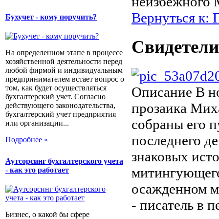
неизбежного 
Вернуться к: 
Бухучет - кому поручить?
Свидетели
На определенном этапе в процессе
хозяйственной деятельности перед
любой фирмой и индивидуальным
предпринимателем встает вопрос о
том, как будет осуществляться
Описание
В но
бухгалтерский учет. Согласно
прозаика Мих
действующего законодательства,
бухгалтерский учет предприятия
собраны его п
или организации...
последнего де
Подробнее »
знаковых ист
Аутсорсинг бухгалтерского учета
митингующего 
- как это работает
осажденном мо
- писатель в 
Бизнес, о какой бы сфере