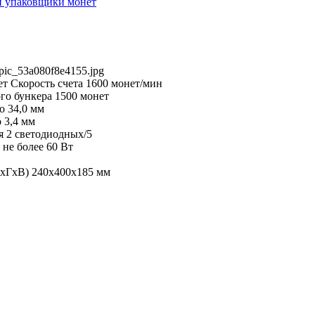
и упаковщики монет
pic_53a080f8e4155.jpg
т Скорость счета 1600 монет/мин
го бункера 1500 монет
о 34,0 мм
 3,4 мм
я 2 светодиодных/5
не более 60 Вт
хГхВ) 240х400х185 мм