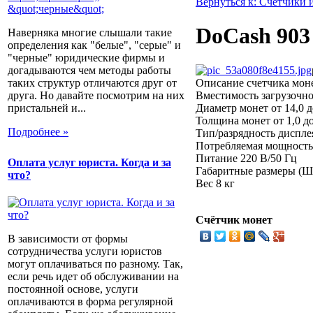
Вернуться к: Счетчики 
DoCash 903
Наверняка многие слышали такие
определения как "белые", "серые" и
"черные" юридические фирмы и
догадываются чем методы работы
таких структур отличаются друг от
Описание
счетчика моне
друга. Но давайте посмотрим на них
Вместимость загрузочно
пристальней и...
Диаметр монет от 14,0 д
Толщина монет от 1,0 до
Подробнее »
Тип/разрядность диспле
Потребляемая мощность 
Питание 220 В/50 Гц
Оплата услуг юриста. Когда и за
Габаритные размеры (Ш
что?
Вес 8 кг
Счётчик монет
В зависимости от формы
сотрудничества услуги юристов
могут оплачиваться по разному. Так,
если речь идет об обслуживании на
постоянной основе, услуги
оплачиваются в форма регулярной