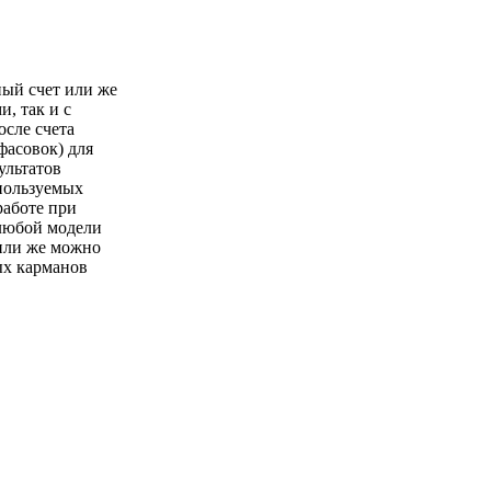
ый счет или же
, так и с
осле счета
фасовок) для
ультатов
пользуемых
работе при
 любой модели
или же можно
ых карманов