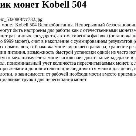
к монет Kobell 504
pic_53a080ffcc732.jpg
монет Kobell 504 Великобритания. Непрерывный безостановочн
 могут быть настроены для работы как с отечественными монетами
т различных государств, автоматическая фасовка (остановка п
о 9999 монет), счет в накопление с суммированием результатов (
х номиналов, отбраковка монет меньшего размера, хранение рез
ии питания, возможность быстрой установки одной из часто ис
туп к механизму счета монет исключает длительные задержки в 
ты, пономинальный учет количества пересчитываемых монет, к
 при желании дополнительно присоединяются мешки для денег, 
лотки, в зависимости от рабочей необходимости вместо приемн
ециальные трубки для пересыпания монет