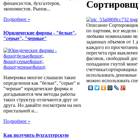
Сортировщи
финансистов, бухгалтеров,
экономистов. Рынок...
Подробнее »
Описание
Сортировщик 
по партиям, все модели
Юридические фирмы - "белые",
любыми номиналами моне
"серые", "черные"
заданных объемов от 1 д
каждого из просчитанны
пересчета при выключен
фасовок, свободный дос
попадании гнутой моне
счетчика/сортировщика
использовать денежные 
Наверняка многие слышали такие
можно использовать сп
определения как "белые", "серые" и
"черные" юридические фирмы и
догадываются чем методы работы
таких структур отличаются друг от
друга. Но давайте посмотрим на них
пристальней и...
Подробнее »
Как получить бухгалтерскую