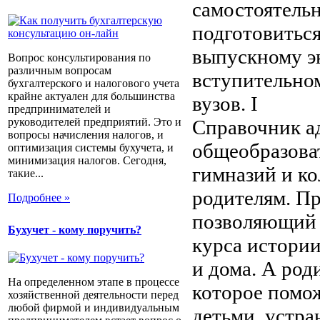
самостоятельн
подготовиться
выпускному э
Вопрос консультирования по
различным вопросам
вступительно
бухгалтерского и налогового учета
крайне актуален для большинства
вузов. I
предпринимателей и
Справочник а
руководителей предприятий. Это и
вопросы начисления налогов, и
общеобразова
оптимизация системы бухучета, и
минимизация налогов. Сегодня,
гимназий и ко
такие...
родителям. Пр
Подробнее »
позволяющий 
Бухучет - кому поручить?
курса истории
и дома. А род
На определенном этапе в процессе
которое помож
хозяйственной деятельности перед
любой фирмой и индивидуальным
детьми, устра