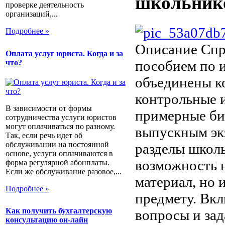
школьник
проверке деятельность
организаций,...
Подробнее »
Описание
Спр
Оплата услуг юриста. Когда и за
пособием по и
что?
объединены к
контрольные и
В зависимости от формы
примерные бил
сотрудничества услуги юристов
могут оплачиваться по разному.
выпускным экз
Так, если речь идет об
обслуживании на постоянной
разделы школь
основе, услуги оплачиваются в
возможность 
форма регулярной абонплаты.
Если же обслуживание разовое,...
материал, но 
Подробнее »
предмету. Вк
Как получить бухгалтерскую
вопросы и зад
консультацию он-лайн