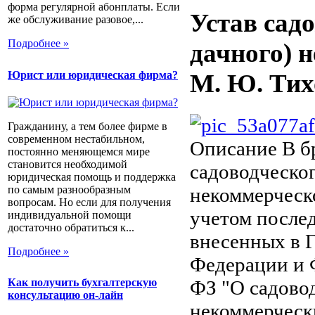
форма регулярной абонплаты. Если
Устав садо
же обслуживание разовое,...
Подробнее »
дачного) 
Юрист или юридическая фирма?
М. Ю. Ти
Гражданину, а тем более фирме в
современном нестабильном,
Описание
В б
постоянно меняющемся мире
становится необходимой
садоводческог
юридическая помощь и поддержка
по самым разнообразным
некоммерческ
вопросам. Но если для получения
учетом после
индивидуальной помощи
достаточно обратиться к...
внесенных в 
Подробнее »
Федерации и Ф
ФЗ "О садово
Как получить бухгалтерскую
консультацию он-лайн
некоммерческ