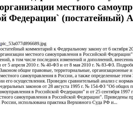
организации местного самоуп
ой Федерации` (постатейный) А
pic_53a077d896689.jpg
остатейный комментарий к Федеральному закону от 6 октября 20
рганизации местного самоуправления в Российской Федерации" 
ений, в том числе последних изменений и дополнений, внесенн
от 5 апреля 2010 г. № 40-ФЗ и от 8 мая 2010 г. № 83-ФЗ. Подро
Законом общие правовые, территориальные, организационные и
естного самоуправления в России, а также определенные этим
ии его осуществления. Проведен сравнительный анализ с норма
едеральных законов от 28 августа 1995 г. № 154-ФЗ "Об общих
амоуправления в Российской Федерации" и от 25 сентября 1997 
стного самоуправления в Российской Федерации". Приведены п
России, использована практика Верховного Суда РФ и...