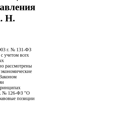
равления
. Н.
03 г. № 131-ФЗ
с учетом всех
ых
бно рассмотрены
 экономические
 Законом
ми
 принципах
г. № 126-ФЗ "О
равовые позиции