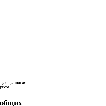
бщих принципах
орисов
 общих