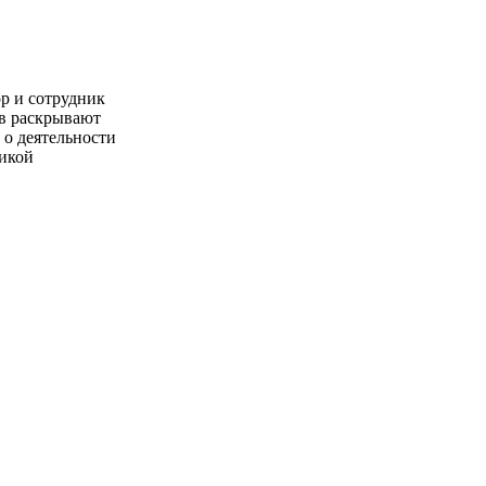
р и сотрудник
ов раскрывают
 о деятельности
ликой