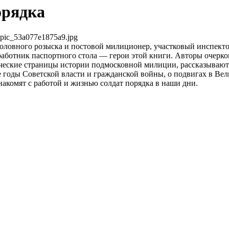
орядка
pic_53a077e1875a9.jpg
оловного розыска и постовой милиционер, участковый инспекто
аботник паспортного стола — герои этой книги. Авторы очерк
ческие страницы истории подмосковной милиции, рассказывают
е годы Советской власти и гражданской войны, о подвигах в Ве
накомят с работой и жизнью солдат порядка в наши дни.