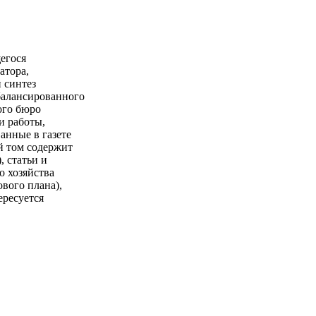
егося
атора,
 синтез
балансированного
ого бюро
и работы,
анные в газете
й том содержит
 статьи и
 хозяйства
ового плана),
ересуется