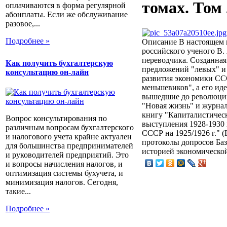
томах. Том 
оплачиваются в форма регулярной
абонплаты. Если же обслуживание
разовое,...
Подробнее »
Описание
В настоящем 
российского ученого В. 
переводчика. Созданная
Как получить бухгалтерскую
предложений "левых" и 
консультацию он-лайн
развития экономики ССС
меньшевиков", а его ид
вышедшие до революции,
"Новая жизнь" и журнал
книгу "Капиталистическ
Вопрос консультирования по
выступления 1928-1930
различным вопросам бухгалтерского
СССР на 1925/1926 г." (
и налогового учета крайне актуален
протоколы допросов База
для большинства предпринимателей
историей экономическо
и руководителей предприятий. Это
и вопросы начисления налогов, и
оптимизация системы бухучета, и
минимизация налогов. Сегодня,
такие...
Подробнее »