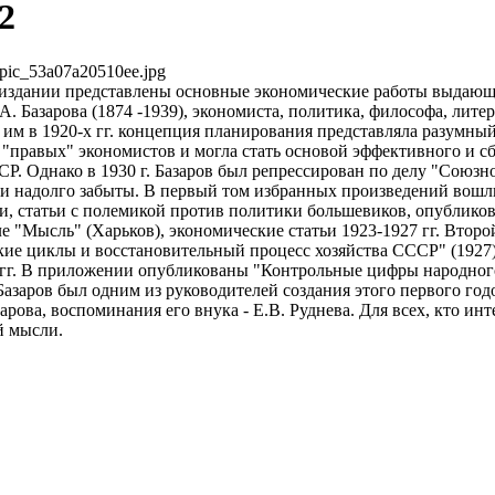
2
pic_53a07a20510ee.jpg
издании представлены основные экономические работы выдающ
А. Базарова (1874 -1939), экономиста, политика, философа, литер
 им в 1920-х гг. концепция планирования представляла разумный
"правых" экономистов и могла стать основой эффективного и с
Р. Однако в 1930 г. Базаров был репрессирован по делу "Союзн
еи надолго забыты. В первый том избранных произведений вошл
 статьи с полемикой против политики большевиков, опубликов
е "Мысль" (Харьков), экономические статьи 1923-1927 гг. Второ
ие циклы и восстановительный процесс хозяйства СССР" (1927),
 гг. В приложении опубликованы "Контрольные цифры народного
Базаров был одним из руководителей создания этого первого год
рова, воспоминания его внука - Е.В. Руднева. Для всех, кто инт
й мысли.