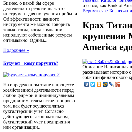
Главная
Каталог
Бизне
Бизнес, о какой бы сфере
и о том, как Bank of Am
деятельности речь ни шла, это
Вернуться к: Бизнес-кн
инструмент для получения прибыли.
Об эффективности данного
Крах Титан
инструмента же можно говорить
только тогда, когда компании
крушении Me
используют собственные ресурсы
оптимально. Одним...
America ед
Подробнее »
Бухучет - кому поручить?
Описание
Написанная на
рассказывает историю о
событий финансового к
На определенном этапе в процессе
хозяйственной деятельности перед
любой фирмой и индивидуальным
предпринимателем встает вопрос о
том, как будет осуществляться
бухгалтерский учет. Согласно
действующего законодательства,
бухгалтерский учет предприятия
или организации...