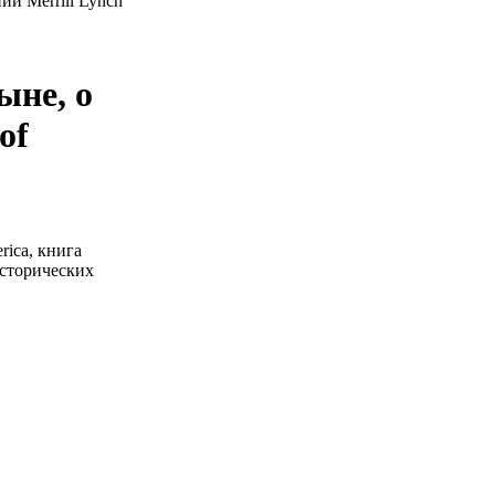
ии Merrill Lynch
ыне, о
of
rica, книга
исторических