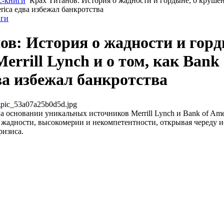
с-книги
Крах Титанов: История о жадности и гордыне, о крушен
erica едва избежал банкротства
иги
ов: История о жадности и горд
rrill Lynch и о том, как Bank 
ва избежал банкротства
pic_53a07a25b0d5d.jpg
 основании уникальных источников Merrill Lynch и Bank of Ame
 жадности, высокомерии и некомпетентности, открывая череду 
ризиса.