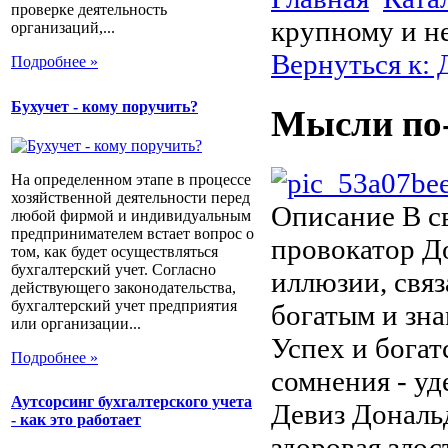
проверке деятельность
крупному и н
организаций,...
Вернуться к: 
Подробнее »
Бухучет - кому поручить?
Мысли по-
На определенном этапе в процессе
хозяйственной деятельности перед
Описание
В с
любой фирмой и индивидуальным
предпринимателем встает вопрос о
провокатор Д
том, как будет осуществляться
бухгалтерский учет. Согласно
иллюзии, связ
действующего законодательства,
бухгалтерский учет предприятия
богатым и зна
или организации...
Успех и богат
Подробнее »
сомнения - уд
Аутсорсинг бухгалтерского учета
Девиз Дональд
- как это работает
здоровая злос