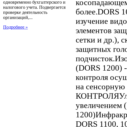
косопадающем 
одновременно бухгалтерского и
налогового учета. Подвергается
более.DORS 10
проверке деятельность
организаций,...
изучение видо
Подробнее »
элементов защ
сетки и др.),
защитных гол
подчисток.Из
(DORS 1200) 
контроля осу
на сенсорну
КОНТРОЛЯУль
увеличением 
1200)Инфракра
DORS 1100, 1