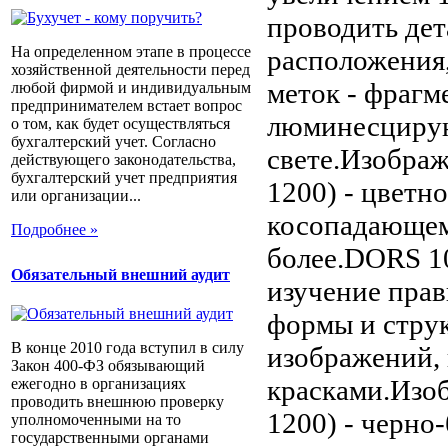
проводить дет
На определенном этапе в процессе
расположения
хозяйственной деятельности перед
меток - фрагм
любой фирмой и индивидуальным
предпринимателем встает вопрос
люминесцирую
о том, как будет осуществляться
бухгалтерский учет. Согласно
свете.Изобра
действующего законодательства,
бухгалтерский учет предприятия
1200) - цветн
или организации...
косопадающем 
Подробнее »
более.DORS 10
Обязательный внешний аудит
изучение прав
формы и стру
В конце 2010 года вступил в силу
изображений,
Закон 400-ФЗ обязывающий
красками.Изо
ежегодно в организациях
проводить внешнюю проверку
1200) - черно
уполномоченными на то
государственными органами