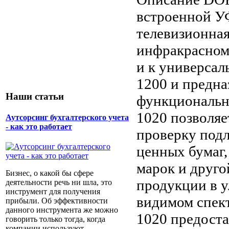
встроенной У
телевизионна
инфракрасном
и к универса
1200 и предна
Наши статьи
функциональн
1020 позволя
Аутсорсинг бухгалтерского учета
- как это работает
проверку под
ценных бумаг,
марок и друг
Бизнес, о какой бы сфере
продукции в 
деятельности речь ни шла, это
инструмент для получения
видимом спект
прибыли. Об эффективности
данного инструмента же можно
1020 предост
говорить только тогда, когда
компании используют