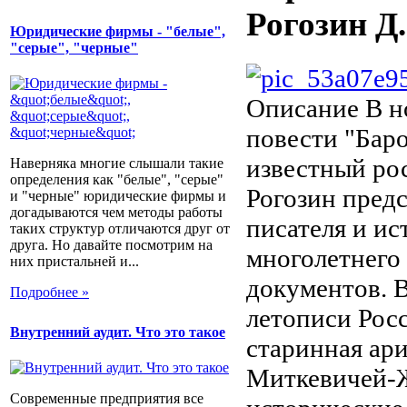
Рогозин Д
Юридические фирмы - "белые",
"серые", "черные"
Описание
В н
повести "Бар
известный ро
Наверняка многие слышали такие
определения как "белые", "серые"
Рогозин предс
и "черные" юридические фирмы и
догадываются чем методы работы
писателя и ис
таких структур отличаются друг от
друга. Но давайте посмотрим на
многолетнего
них пристальней и...
документов. В
Подробнее »
летописи Рос
Внутренний аудит. Что это такое
старинная ар
Миткевичей-Ж
Современные предприятия все