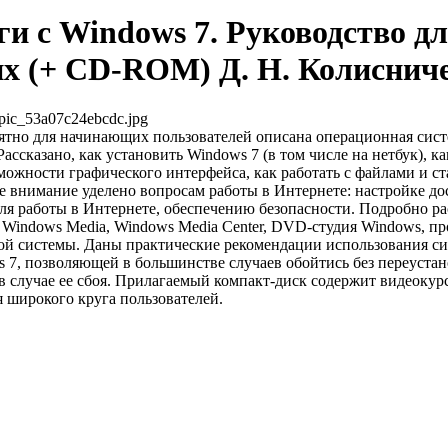
и с Windows 7. Руководство д
х (+ CD-ROM) Д. Н. Колиснич
pic_53a07c24ebcdc.jpg
ятно для начинающих пользователей описана операционная сист
ассказано, как установить Windows 7 (в том числе на нетбук), к
можности графического интерфейса, как работать с файлами и 
 внимание уделено вопросам работы в Интернете: настройке до
ля работы в Интернете, обеспечению безопасности. Подробно р
Windows Media, Windows Media Center, DVD-студия Windows, 
ой системы. Даны практические рекомендации использования с
 7, позволяющей в большинстве случаев обойтись без переуста
 случае ее сбоя. Прилагаемый компакт-диск содержит видеокур
я широкого круга пользователей.