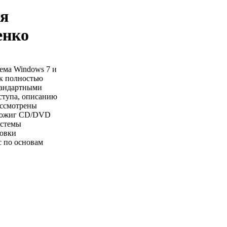
ля
енко
ема Windows 7 и
ак полностью
стандартными
ступа, описанию
ассмотрены
прожиг CD/DVD
истемы
новки
с по основам