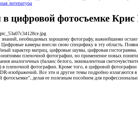
ная литература
 в цифровой фотосъемке Крис 
pic_53a07c34128ce.jpg
 знаний, необходимых хорошему фотографу, важнейшими остают
 Цифровые камеры внесли свою специфику в эту область. Появи
йный характер матриц, цифровые шумы, цифровая гистограмма.
онятиями пленочной фотографии, но применение новых поняти
вания аналогичных (баланс белого, эквивалентная светочувствит
 в пленочной фотографии. Кроме того, в цифровой фотографии 
HDR-изображений. Все эти и другие темы подробно излагаются в
 фотосъемке", делая ее полезным пособием для профессиональ