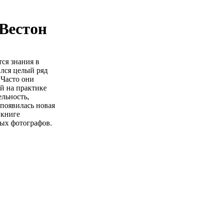
Вестон
ся знания в
лся целый ряд
 Часто они
й на практике
ельность,
появилась новая
 книге
ных фотографов.