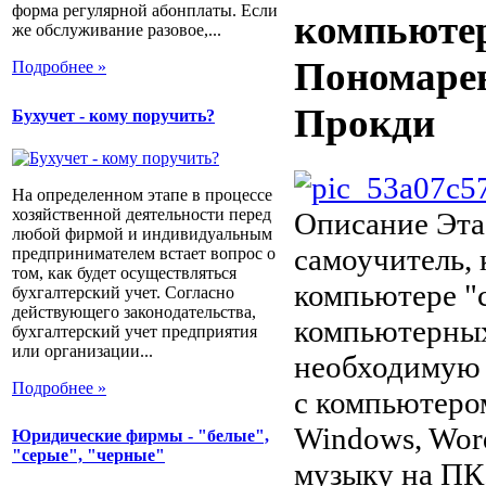
форма регулярной абонплаты. Если
компьютер
же обслуживание разовое,...
Пономарев,
Подробнее »
Прокди
Бухучет - кому поручить?
На определенном этапе в процессе
хозяйственной деятельности перед
Описание
Эта
любой фирмой и индивидуальным
самоучитель, 
предпринимателем встает вопрос о
том, как будет осуществляться
компьютере "с
бухгалтерский учет. Согласно
действующего законодательства,
компьютерных
бухгалтерский учет предприятия
или организации...
необходимую 
Подробнее »
с компьютером
Windows, Word
Юридические фирмы - "белые",
"серые", "черные"
музыку на ПК.