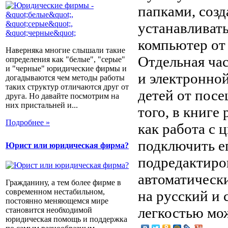
папками, созд
устанавливат
компьютер от 
Наверняка многие слышали такие
Отдельная ча
определения как "белые", "серые"
и "черные" юридические фирмы и
и электронной
догадываются чем методы работы
таких структур отличаются друг от
детей от пос
друга. Но давайте посмотрим на
них пристальней и...
того, в книге
Подробнее »
как работа с
подключить ег
Юрист или юридическая фирма?
подредактиро
автоматическ
Гражданину, а тем более фирме в
современном нестабильном,
на русский и 
постоянно меняющемся мире
легкостью мож
становится необходимой
юридическая помощь и поддержка