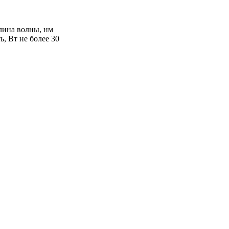
лина волны, нм
, Вт не более 30