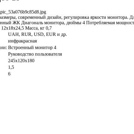
pic_53a076b9c85d8.jpg
азмеры, современный дизайн, регулировка яркости монитора. Д
енный ЖК Диагональ монитора, дюймы 4 Потребляемая мощность
12х18х24,5 Масса, кг 0,7
UAH, RUR, USD, EUR и др.
инфракрасная
ии:
Встроенный монитор 4
Руководство пользователя
245х120х180
1,5
6