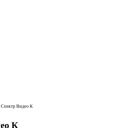
Спектр Видео К
ео К