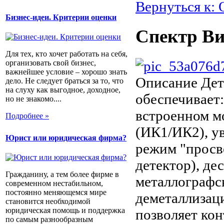
Вернуться к:
Бизнес-идеи. Критерии оценки
Спектр В
Для тех, кто хочет работать на себя,
организовать свой бизнес,
важнейшее условие – хорошо знать
Описание
Дет
дело. Не следует браться за то, что
на слуху как выгодное, доходное,
обеспечивает
но не знакомо....
встроенном м
Подробнее »
(ИК1/ИК2), у
Юрист или юридическая фирма?
режим "просв
детектор), де
Гражданину, а тем более фирме в
металлографс
современном нестабильном,
постоянно меняющемся мире
деметаллизаци
становится необходимой
юридическая помощь и поддержка
позволяет ко
по самым разнообразным