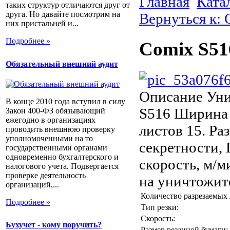
Главная
Ката
таких структур отличаются друг от
друга. Но давайте посмотрим на
Вернуться к:
них пристальней и...
Подробнее »
Comix S51
Обязательный внешний аудит
Описание
Уни
В конце 2010 года вступил в силу
S516 Ширина 
Закон 400-ФЗ обязывающий
ежегодно в организациях
листов 15. Ра
проводить внешнюю проверку
уполномоченными на то
секретности, 
государственными органами
одновременно бухгалтерского и
скорость, м/м
налогового учета. Подвергается
проверке деятельность
на уничтожите
организаций,...
Количество разрезаемых 
Подробнее »
Тип резки:
Скорость:
Бухучет - кому поручить?
Размер резанной бумаги: