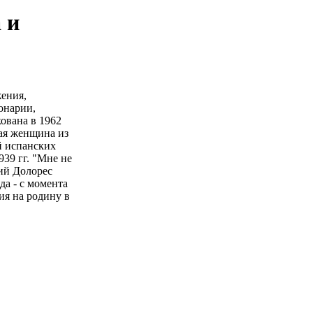
 и
ения,
онарии,
ована в 1962
тая женщина из
й испанских
39 гг. "Мне не
ий Долорес
да - с момента
ия на родину в