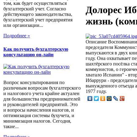
том, как будет осуществляться
Долорес Иб
бухгалтерский учет. Согласно
действующего законодательства,
жизнь (ком
бухгалтерский учет предприятия
или организации...
Подробнее »
Описание
Воспоминания
председателя Коммунис
Как получить бухгалтерскую
выпускаются в двух кни
консультацию он-лайн
году. Она охватывает пе
шахтёрского посёлка с
коммунистов, о героиче
хватало Испании" - вто
Ибаррури - председател
Вопрос консультирования по
вынужденного отъезда а
различным вопросам бухгалтерского
1977 году.
и налогового учета крайне актуален
для большинства предпринимателей
и руководителей предприятий. Это
и вопросы начисления налогов, и
оптимизация системы бухучета, и
минимизация налогов. Сегодня,
такие...
Подробнее »