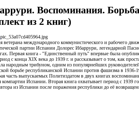
аррури. Воспоминания. Борьба
плект из 2 книг)
pic_53a07cd405964.jpg
 ветерана международного коммунистического и рабочего движ
тической партии Испании Долорес Ибаррури, легендарной Паси
гах. Первая книга - "Единственный путь" впервые была опублик
риод с конца XIX века до 1939 г. и рассказывает о том, как прос
тала народным трибуном, одним из популярнейших руководителе
ской борьбе республиканской Испании против фашизма в 1936-19
рая часть выпускаемых Политиздатом в двух книгах воспоминан
я компартии Испании. Вторая книга охватывает период с 1939 го
втора из Испании после поражения республики до её возвращен