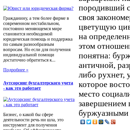
породивший с
своя законом
Гражданину, а тем более фирме в
современном нестабильном,
цветущую цив
постоянно меняющемся мире
становится необходимой
на определенн
юридическая помощь и поддержка
этом отношен
по самым разнообразным
вопросам. Но если для получения
понятна: бурж
индивидуальной помощи
достаточно обратиться к...
античной, ра
Подробнее »
либо рухнет, 
которое восто
Аутсорсинг бухгалтерского учета
- как это работает
место социали
завершением 
буржуазными
Бизнес, о какой бы сфере
деятельности речь ни шла, это
инструмент для получения