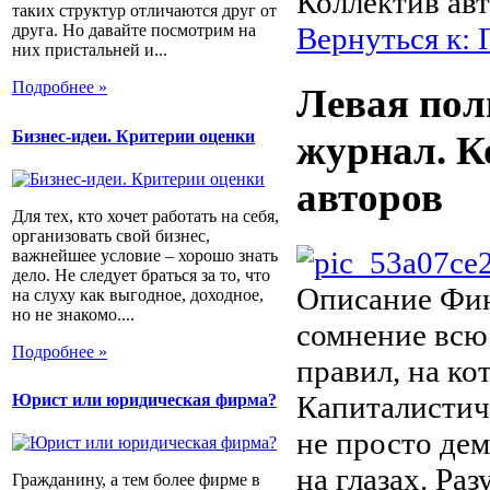
Коллектив ав
таких структур отличаются друг от
Вернуться к: 
друга. Но давайте посмотрим на
них пристальней и...
Подробнее »
Левая пол
Бизнес-идеи. Критерии оценки
журнал. К
авторов
Для тех, кто хочет работать на себя,
организовать свой бизнес,
важнейшее условие – хорошо знать
дело. Не следует браться за то, что
Описание
Фин
на слуху как выгодное, доходное,
но не знакомо....
сомнение всю
Подробнее »
правил, на ко
Капиталистич
Юрист или юридическая фирма?
не просто де
на глазах. Раз
Гражданину, а тем более фирме в