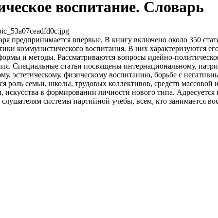
ческое воспитание. Словарь
pic_53a07ceadfd0c.jpg
ря предпринимается впервые. В книгу включено около 350 ста
тики коммунистического воспитания. В них характеризуются ег
 формы и методы. Рассматриваются вопросы идейно-политическог
ния. Специальные статьи посвящены интернациональному, патри
ому, эстетическому, физическому воспитанию, борьбе с негатив
я роль семьи, школы, трудовых коллективов, средств массовой
, искусства в формировании личности нового типа. Адресуется
, слушателям системы партийной учебы, всем, кто занимается во