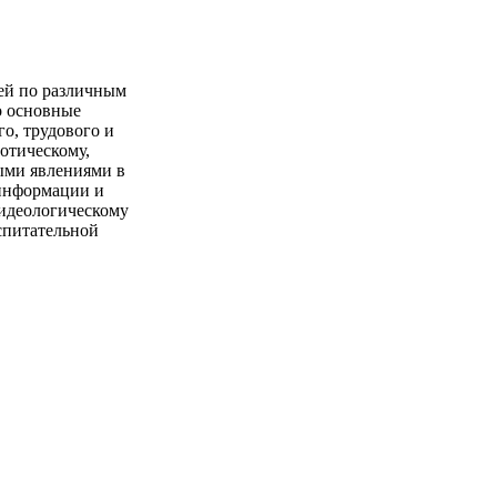
тей по различным
о основные
о, трудового и
отическому,
ными явлениями в
 информации и
 идеологическому
спитательной