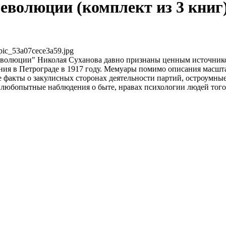
революции (комплект из 3 книг)
pic_53a07cece3a59.jpg
еволюции" Николая Суханова давно признаны ценным источник
ия в Петрограде в 1917 году. Мемуары помимо описания масш
 факты о закулисных сторонах деятельности партий, остроумны
 любопытные наблюдения о быте, нравах психологии людей того