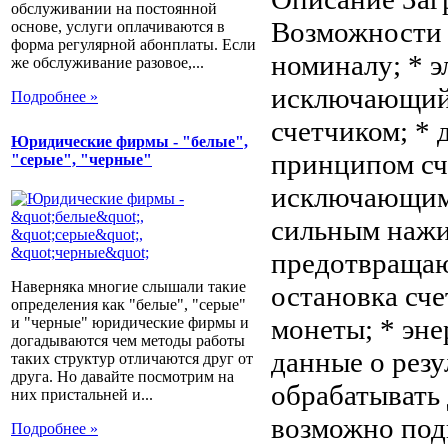
обслуживании на постоянной
Возможности 
основе, услуги оплачиваются в
форма регулярной абонплаты. Если
номиналу; * э
же обслуживание разовое,...
исключающий 
Подробнее »
счетчиком; * 
Юридические фирмы - "белые",
принципом сч
"серые", "черные"
исключающим 
сильным нажи
предотвращаю
Наверняка многие слышали такие
остановка сч
определения как "белые", "серые"
монеты; * эн
и "черные" юридические фирмы и
догадываются чем методы работы
данные о резу
таких структур отличаются друг от
друга. Но давайте посмотрим на
обрабатывать 
них пристальней и...
возможно под
Подробнее »