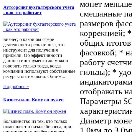
монет меньше
Аутсорсинг бухгалтерского учета
смешанные па
- как это работает
размеров фасо
коррекцией; 
Бизнес, о какой бы сфере
общих итогов 
деятельности речь ни шла, это
инструмент для получения
фасовкой; * 
прибыли. Об эффективности
работу счетчи
данного инструмента же можно
говорить только тогда, когда
гильзы); * у
компании используют собственные
ресурсы оптимально. Одним...
индикаторами
Подробнее »
отображать на
Параметры SC
Бизнес-план. Кому он нужен
характеристик
Диаметр моне
Большинство из тех, кто только
помышляет о начале бизнеса, при
1,0мм до 3,0м
упоминании о необходимости