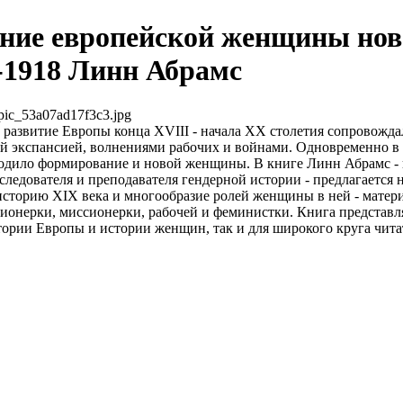
ние европейской женщины нов
9-1918 Линн Абрамс
pic_53a07ad17f3c3.jpg
развитие Европы конца XVIII - начала XX столетия сопровожда
й экспансией, волнениями рабочих и войнами. Одновременно в
одило формирование и новой женщины. В книге Линн Абрамс -
сследователя и преподавателя гендерной истории - предлагаетс
историю XIX века и многообразие ролей женщины в ней - матер
онерки, миссионерки, рабочей и феминистки. Книга представля
тории Европы и истории женщин, так и для широкого круга чита