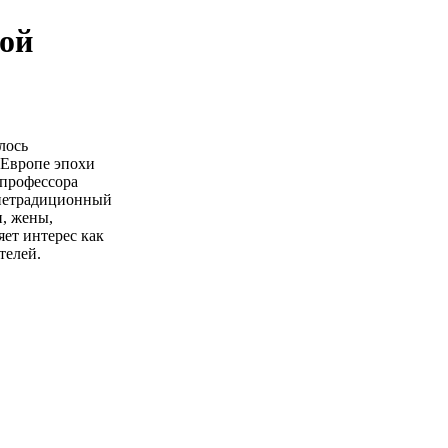
ой
лось
 Европе эпохи
 профессора
я нетрадиционный
и, жены,
ет интерес как
телей.