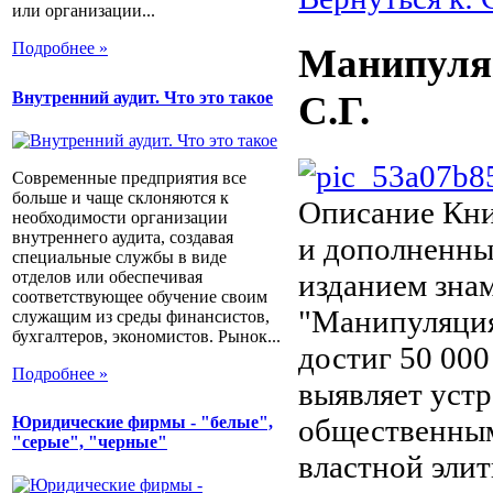
или организации...
Подробнее »
Манипуля
Внутренний аудит. Что это такое
С.Г.
Современные предприятия все
больше и чаще склоняются к
Описание
Кни
необходимости организации
внутреннего аудита, создавая
и дополненны
специальные службы в виде
отделов или обеспечивая
изданием зна
соответствующее обучение своим
"Манипуляция
служащим из среды финансистов,
бухгалтеров, экономистов. Рынок...
достиг 50 000
Подробнее »
выявляет уст
общественным
Юридические фирмы - "белые",
"серые", "черные"
властной элит