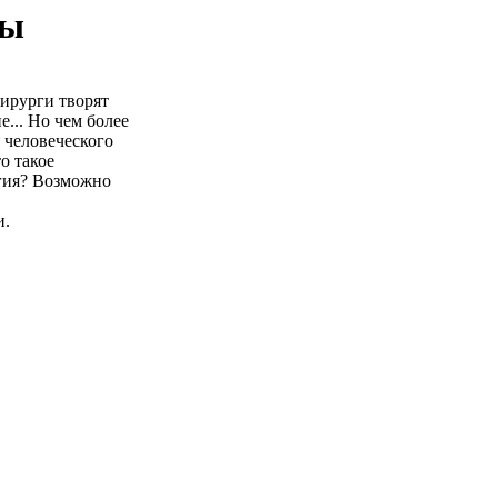
ны
ирурги творят
е... Но чем более
 человеческого
о такое
ргия? Возможно
и.