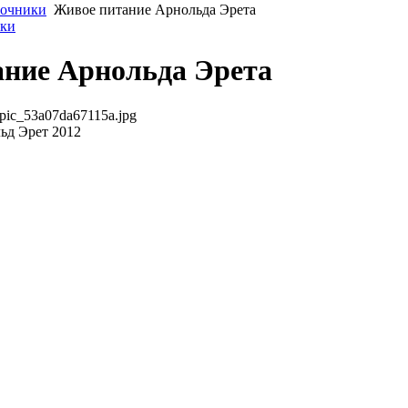
очники
Живое питание Арнольда Эрета
ики
ние Арнольда Эрета
pic_53a07da67115a.jpg
ьд Эрет 2012