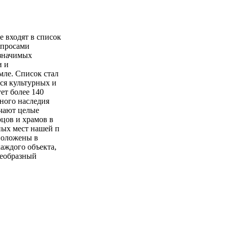
 входят в список
опросами
 значимых
и и
мле. Список стал
ся культурных и
ет более 140
рного наследия
чают целые
цов и храмов в
ных мест нашей п
положены в
аждого объекта,
оеобразный