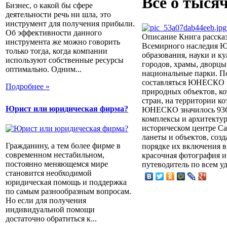
Всё о тысяч
Бизнес, о какой бы сфере
деятельности речь ни шла, это
инструмент для получения прибыли.
Об эффективности данного
Описание
Книга рассказ
инструмента же можно говорить
Всемирного наследия 
только тогда, когда компании
образования, науки и к
используют собственные ресурсы
городов, храмы, дворцы
оптимально. Одним...
национальные парки. По
составляться ЮНЕСКО в
Подробнее »
природных объектов, ко
стран, на территории к
Юрист или юридическая фирма?
ЮНЕСКО значилось 936 
комплексы и архитекту
историческом центре Са
ланеты и объектов, соз
Гражданину, а тем более фирме в
порядке их включения в
современном нестабильном,
красочная фотография и
постоянно меняющемся мире
путеводитель по всем у
становится необходимой
юридическая помощь и поддержка
по самым разнообразным вопросам.
Но если для получения
индивидуальной помощи
достаточно обратиться к...