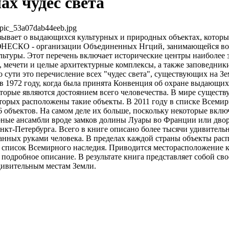
ах чудес света
pic_53a07dab44eeb.jpg
ывает о выдающихся культурных и природных объектах, которые
ЮНЕСКО - организации Объединенных Нгций, занимающейся в
ультуры. Этот перечень включает исторические центры наиболее
, мечети и целые архитектурные комплексы, а также заповедник
 сути это перечисление всех "чудес света", существующих на Зе
 1972 году, когда была принята Конвенция об охране выдающих
торые являются достоянием всего человечества. В мире существу
оторых расположены такие объекты. В 2011 году в списке Всеми
объектов. На самом деле их больше, поскольку некоторые вклю
рные ансамбли вроде замков долины Луары во Франции или двор
нкт-Петербурга. Всего в книге описано более тысячи удивитель
данных руками человека. В пределах каждой страны объекты рас
 список Всемирного наследия. Приводится месторасположение к
 подробное описание. В результате книга представляет собой св
дивительным местам Земли.