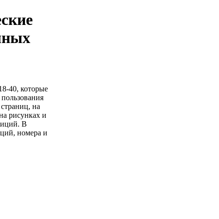
еские
очных
8-40, которые
а пользования
 страниц, на
на рисунках и
зиций. В
ций, номера и