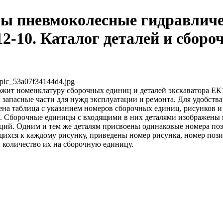
ы пневмоколесные гидравлич
12-10. Каталог деталей и сбор
pic_53a07f34144d4.jpg
жит номенклатуру сборочных единиц и деталей экскаватора ЕК1
к запасные части для нужд эксплуатации и ремонта. Для удобств
ена таблица с указанием номеров сборочных единиц, рисунков и
. Сборочные единицы с входящими в них деталями изображены 
ций. Одним и тем же деталям присвоены одинаковые номера по
ихся к каждому рисунку, приведены номер рисунка, номер пози
 количество их на сборочную единицу.