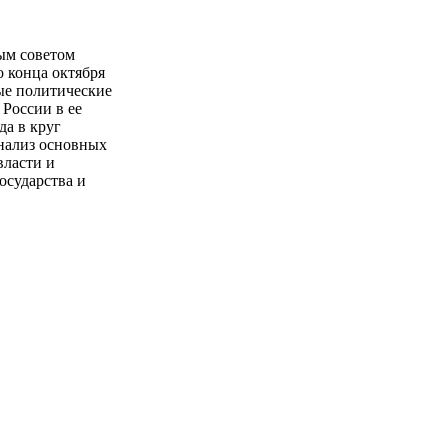
ым советом
 конца октября
ые политические
России в ее
да в круг
анализ основных
власти и
осударства и