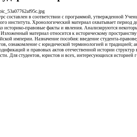
pic_53a07762af95c.jpg
рс составлен в соответствии с программой, утвержденной Учен
го института. Хронологический материал охватывает период до
ько историко-правовые факты и явления. Анализируются некотор
Изложенный материал относится к историческому пространству 
йской империи. Назначение пособия: введение студента-правове
ов, ознакомление с юридической терминологией и традицией; 
одификаций и правовых актов отечественной истории структур 
сти. Для студентов, юристов и всех, интересующихся историей г