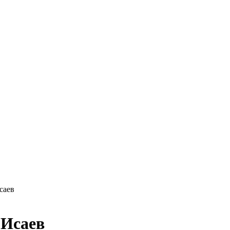
саев
 Исаев