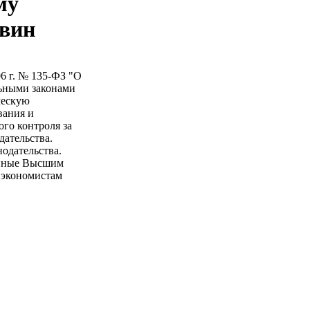
му
овин
6 г. № 135-ФЗ "О
льными законами
ческую
вания и
го контроля за
дательства.
одательства.
анные Высшим
 экономистам