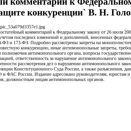
ый комментарий к Федерально
защите конкуренции` В. Н. Гол
pic_53a079d3357e1.jpg
остатейный комментарий к Федеральному закону от 26 июля 200
 учетом последних изменений и дополнений, внесенных федера
64-ФЗ и 173-ФЗ. Подробно рассмотрены запреты на монополисти
осовестную конкуренцию, иные антимонопольные запреты, требо
 полномочия антимонопольного органа, вопросы государственно
ацией, ответственность за нарушение антимонопольного законо
енности рассмотрения дел о нарушении антимонопольного закон
зиции Конституционного Суда России, а также разъяснения, д
и ФАС России. Издание адресовано руководителям, юристам и
ов, должностным лицам антимонопольных органов.