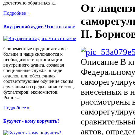
достаточно обратиться к...
От лиценз
Подробнее »
саморегул
Внутренний аудит. Что это такое
Н. Борисо
Современные предприятия все
больше и чаще склоняются к
необходимости организации
Описание
В кн
внутреннего аудита, создавая
Федеральному 
специальные службы в виде
отделов или обеспечивая
саморегулируе
соответствующее обучение своим
служащим из среды финансистов,
внесенных в 
бухгалтеров, экономистов.
Рынок...
рассмотрены 
Подробнее »
саморегулиру
сравнительны
Бухучет - кому поручить?
актов, опред