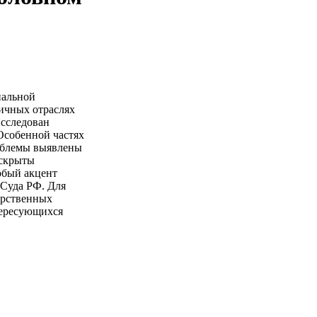
иальной
личных отраслях
Исследован
Особенной частях
роблемы выявлены
аскрыты
обый акцент
 Суда РФ. Для
арственных
тересующихся