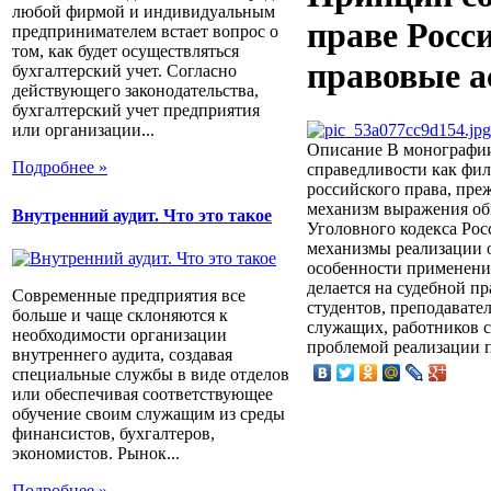
любой фирмой и индивидуальным
праве Росс
предпринимателем встает вопрос о
том, как будет осуществляться
правовые а
бухгалтерский учет. Согласно
действующего законодательства,
бухгалтерский учет предприятия
или организации...
Описание
В монографии
Подробнее »
справедливости как фил
российского права, пре
механизм выражения об
Внутренний аудит. Что это такое
Уголовного кодекса Рос
механизмы реализации 
особенности применени
делается на судебной п
Современные предприятия все
студентов, преподавате
больше и чаще склоняются к
служащих, работников с
необходимости организации
проблемой реализации п
внутреннего аудита, создавая
специальные службы в виде отделов
или обеспечивая соответствующее
обучение своим служащим из среды
финансистов, бухгалтеров,
экономистов. Рынок...
Подробнее »