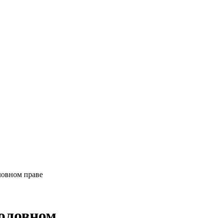
ловном праве
головном