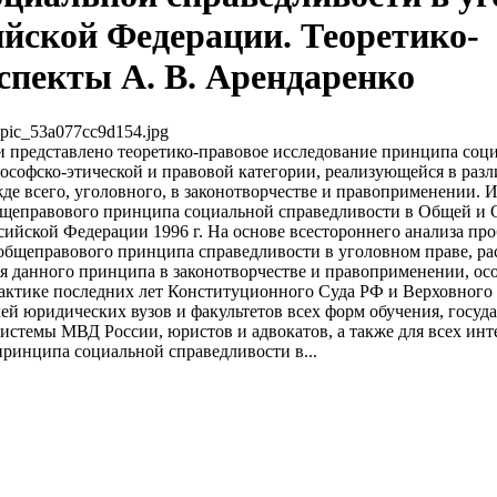
ийской Федерации. Теоретико-
спекты А. В. Арендаренко
pic_53a077cc9d154.jpg
 представлено теоретико-правовое исследование принципа соц
ософско-этической и правовой категории, реализующейся в раз
жде всего, уголовного, в законотворчестве и правоприменении. 
щеправового принципа социальной справедливости в Общей и 
сийской Федерации 1996 г. На основе всестороннего анализа п
общеправового принципа справедливости в уголовном праве, р
я данного принципа в законотворчестве и правоприменении, ос
рактике последних лет Конституционного Суда РФ и Верховного
лей юридических вузов и факультетов всех форм обучения, госуд
истемы МВД России, юристов и адвокатов, а также для всех ин
ринципа социальной справедливости в...